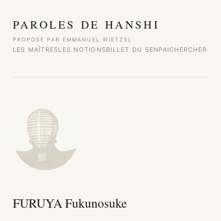
Aller au contenu
PAROLES DE HANSHI
PROPOSÉ PAR EMMANUEL WIETZEL
LES MAÎTRES
LES NOTIONS
BILLET DU SENPAI
CHERCHER
FURUYA Fukunosuke