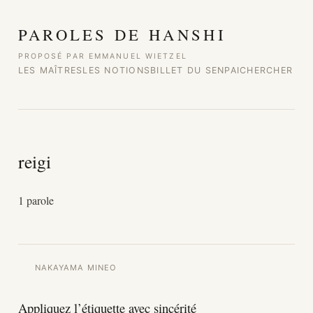
Aller au contenu
PAROLES DE HANSHI
PROPOSÉ PAR EMMANUEL WIETZEL
LES MAÎTRES
LES NOTIONS
BILLET DU SENPAI
CHERCHER
reigi
1 parole
NAKAYAMA MINEO
Appliquez l’étiquette avec sincérité