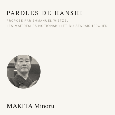
Aller au contenu
PAROLES DE HANSHI
PROPOSÉ PAR EMMANUEL WIETZEL
LES MAÎTRES
LES NOTIONS
BILLET DU SENPAI
CHERCHER
MAKITA Minoru