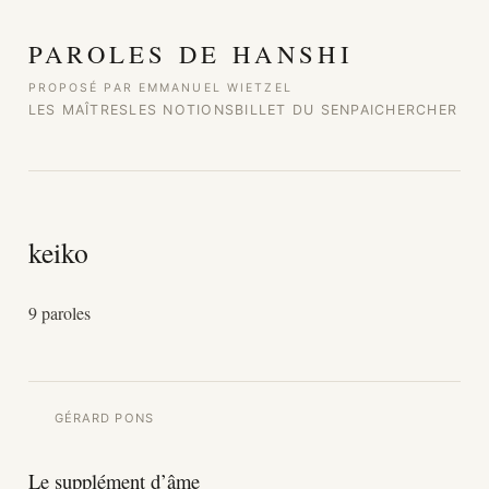
Aller au contenu
PAROLES DE HANSHI
PROPOSÉ PAR EMMANUEL WIETZEL
LES MAÎTRES
LES NOTIONS
BILLET DU SENPAI
CHERCHER
keiko
9 paroles
GÉRARD PONS
Le supplément d’âme