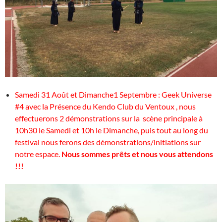
Samedi 31 Août et Dimanche1 Septembre : Geek Universe
#4 avec la Présence du Kendo Club du Ventoux , nous
effectuerons 2 démonstrations sur la scène principale à
10h30 le Samedi et 10h le Dimanche, puis tout au long du
festival nous ferons des démonstrations/initiations sur
notre espace.
Nous sommes prêts et nous vous attendons
!!!