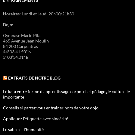
ENTRAÎNEMENTS
Horaires:
Lundi et Jeudi 20h00/21h30
Dojo:
Gymnase Marie Pila
465 Avenue Jean Moulin
84 200 Carpentras
44°03’41.50″ N
5°03’34.01″ E
EXTRAITS DE NOTRE BLOG
Le kata entre forme d’apprentissage corporel et pédagogie culturelle
importante
Conseils si partez vous entraîner hors de votre dojo
Appliquez l’étiquette avec sincérité
Le sabre et l’humanité