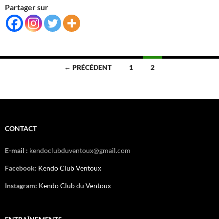
Partager sur
Navigation
← PRÉCÉDENT
1
2
des
articles
CONTACT
E-mail :
kendoclubduventoux@gmail.com
Facebook:
Kendo Club Ventoux
Instagram:
Kendo Club du Ventoux