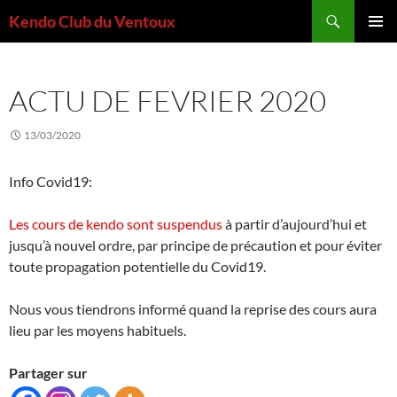
Aller
Recherche
Kendo Club du Ventoux
au
MENU
contenu
PRINCI
ACTU DE FEVRIER 2020
13/03/2020
Info Covid19:
Les cours de kendo sont suspendus
à partir d’aujourd’hui et
jusqu’à nouvel ordre, par principe de précaution et pour éviter
toute propagation potentielle du Covid19.
Nous vous tiendrons informé quand la reprise des cours aura
lieu par les moyens habituels.
Partager sur