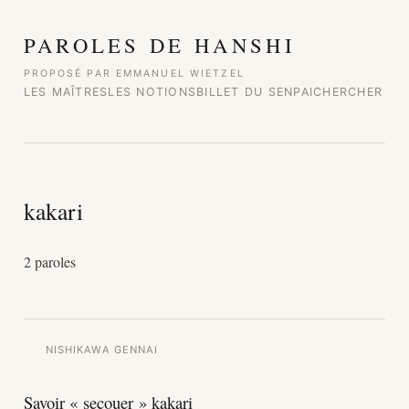
Aller au contenu
PAROLES DE HANSHI
PROPOSÉ PAR EMMANUEL WIETZEL
LES MAÎTRES
LES NOTIONS
BILLET DU SENPAI
CHERCHER
kakari
2 paroles
NISHIKAWA GENNAI
Savoir « secouer » kakari